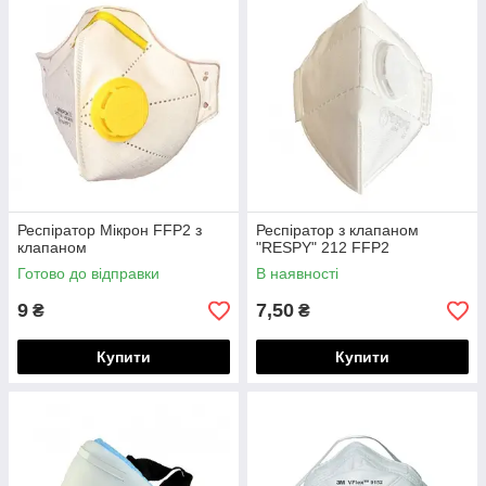
рятувальники. Наші менеджери із задоволенням
проконсультують вас з усіх питань.
Респіратор Мікрон FFP2 з
Респіратор з клапаном
клапаном
"RESPY" 212 FFP2
Готово до відправки
В наявності
9
7,50
₴
₴
Купити
Купити