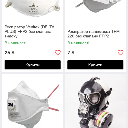
Респіратор Venitex (DELTA
PLUS) FFP2 без клапана
Респіратор напівмаска TFM
видоху
220 без клапану FFP2
В наявності
В наявності
25
7
₴
₴
Купити
Купити