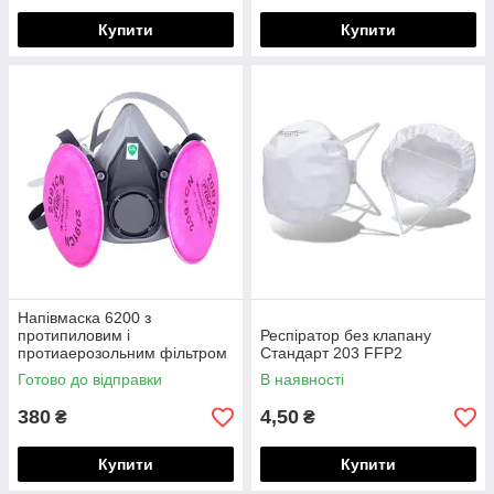
Купити
Купити
Напівмаска 6200 з
протипиловим і
Респіратор без клапану
протиаерозольним фільтром
Стандарт 203 FFP2
6091
Готово до відправки
В наявності
380
4,50
₴
₴
Купити
Купити