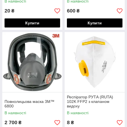
В наявності
В наявності
20
600
₴
₴
Купити
Купити
Респіратор РУТА (RUTA)
Повнолицьова маска 3М™
102K FFP2 з клапаном
6800
видоху
В наявності
В наявності
2 700
8
₴
₴