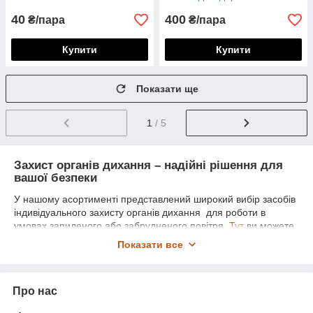
40
400
₴/пара
₴/пара
Купити
Купити
Показати ще
1
/ 5
Захист органів дихання – надійні рішення для
вашої безпеки
У нашому асортименті представлений широкий вибір засобів
індивідуального захисту органів дихання для роботи в
умовах запиленого або забрудненого повітря.
Тут
ви можете
купити респіратори
з урахуванням ваших потреб – від
Показати все
простих
респіраторів напівмасок
до професійних
повнолицевих масок
.
Ми пропонуємо моделі з
клапаном видиху
,
складні
Про нас
респіратори
,
лицеві респіратори
, а також
маски з
фільтрами
та
предфільтрами
. Для зручності користування