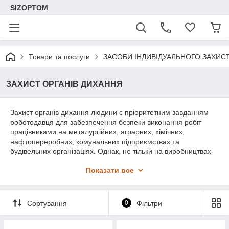
SIZOPTOM
Товари та послуги
ЗАСОБИ ІНДИВІДУАЛЬНОГО ЗАХИС
ЗАХИСТ ОРГАНІВ ДИХАННЯ
Захист органів дихання людини є пріоритетним завданням
роботодавця для забезпечення безпеки виконання робіт
працівниками на металургійних, аграрних, хімічних,
нафтопереробних, комунальних підприємствах та
будівельних організаціях. Однак, не тільки на виробництвах
існує потреба у захисті органів дихання. При виконанні
Показати все
ремонту в квартирі, роботі на дачній ділянці з хімікатами,
навіть при поході до лікарні необхідно захищати органи
дихання від пилу, отруйних парів та мікробів. У нашому
інтернет-магазині SIZOPTOM ви можете придбати необхідні
Сортування
0
Фільтри
засоби захисту органів дихання: медичні маски, респіратори,
напівмаски, протигази, повнолицеві маски і навіть