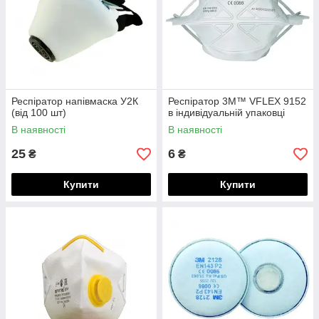
Респіратор напівмаска У2К
Респіратор 3М™ VFLEX 9152
(від 100 шт)
в індивідуальній упаковці
В наявності
В наявності
25
6
₴
₴
Купити
Купити