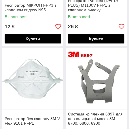
Респіратор Venitex (DELTA
Респіратор МІКРОН FFP3 з
PLUS) М1100V FFP1 з
клапаном видоху N95
клапаном видоху
В наявності
В наявності
12
26
₴
₴
Купити
Купити
Система кріплення 6897 для
Респіратор без клапану 3М V-
повнолицьової масок 3М
Flex 9101 FFP1
6700, 6800, 6900