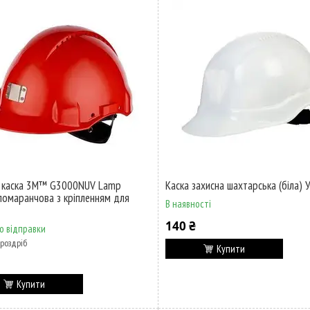
а каска 3M™ G3000NUV Lamp
Каска захисна шахтарська (біла) 
омаранчова з кріпленням для
В наявності
140 ₴
о відправки
 роздріб
Купити
Купити