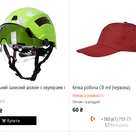
ьний захисний шолом з окулярами і
Кепка робоча CB red (червона)
Немає в наявності
сті
Оптом і в роздріб
60 ₴
₴
+380 (67) 733-77-
Купити
17
Менеджер