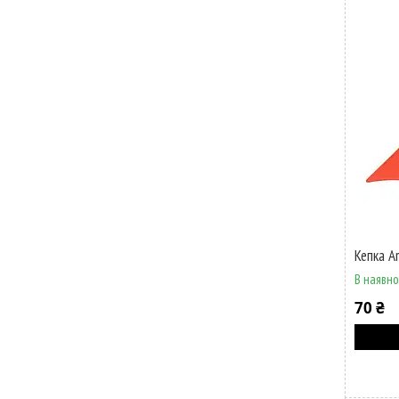
Кепка A
В наявно
70 ₴