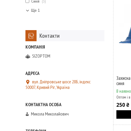
Синій
3
Ще 1
Контакти
SIZOPTOM
Захисна
вул. Дніпровське шосе 28Б, індекс
синя
50007, Кривий Ріг, Україна
В наявно
Оптом і в
250 ₴
Микола Миколайович