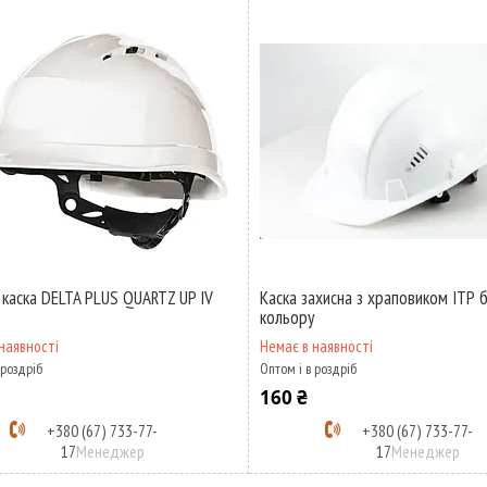
 каска DELTA PLUS QUARTZ UP IV
Каска захисна з храповиком ІТР б
кольору
наявності
Немає в наявності
 роздріб
Оптом і в роздріб
160 ₴
+380 (67) 733-77-
+380 (67) 733-77-
17
Менеджер
17
Менеджер