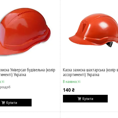
ахисна Універсал будівельна (колір
Каска захисна шахтарська (колір 
тименті) Україна
ассортименті) Україна
сті
В наявності
 роздріб
140 ₴
Купити
Купити