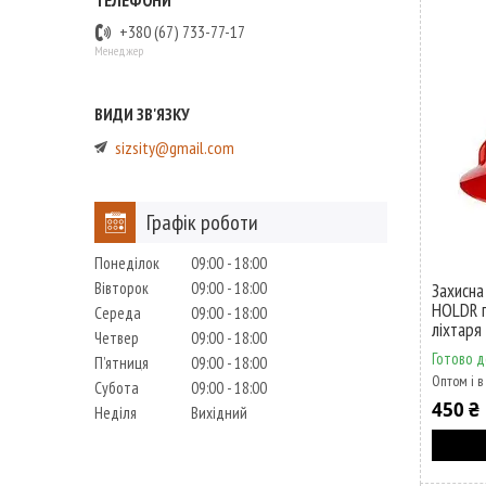
+380 (67) 733-77-17
Менеджер
sizsity@gmail.com
Графік роботи
Понеділок
09:00
18:00
Вівторок
09:00
18:00
Захисн
HOLDR п
Середа
09:00
18:00
ліхтаря
Четвер
09:00
18:00
Готово д
Пʼятниця
09:00
18:00
Оптом і в
Субота
09:00
18:00
450 ₴
Неділя
Вихідний