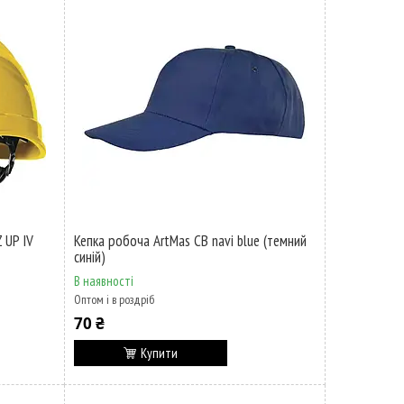
 UP IV
Кепка робоча ArtMas CB navi blue (темний
синій)
В наявності
Оптом і в роздріб
70 ₴
Купити