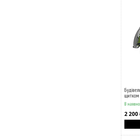
Будівел
щитком
В наявно
2 200 