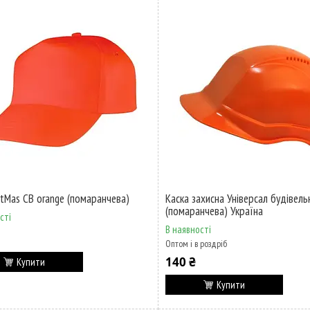
rtMas CB orange (помаранчева)
Каска захисна Універсал будівель
(помаранчева) Україна
сті
В наявності
Оптом і в роздріб
140 ₴
Купити
Купити