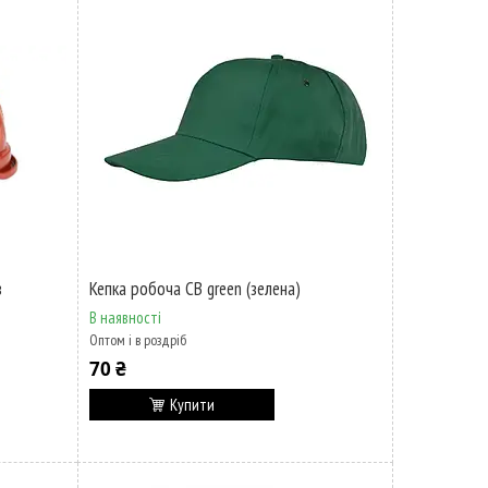
в
Кепка робоча CB green (зелена)
В наявності
Оптом і в роздріб
70 ₴
Купити