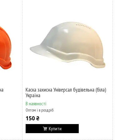
на
Каска захисна Універсал будівельна (біла)
Україна
В наявності
Оптом і в роздріб
150 ₴
Купити