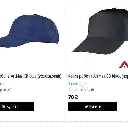
обоча ArtMas CB blue (волошковий)
Кепка робоча ArtMas CB blaсk (чо
сті
В наявності
 роздріб
Оптом і в роздріб
70 ₴
Купити
Купити