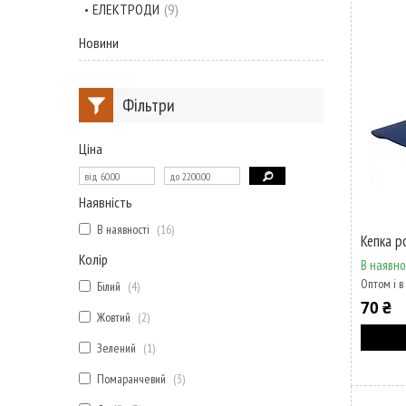
ЕЛЕКТРОДИ
9
Новини
Фільтри
Ціна
Наявність
В наявності
16
Кепка р
Колір
В наявно
Оптом і в
Білий
4
70 ₴
Жовтий
2
Зелений
1
Помаранчевий
3