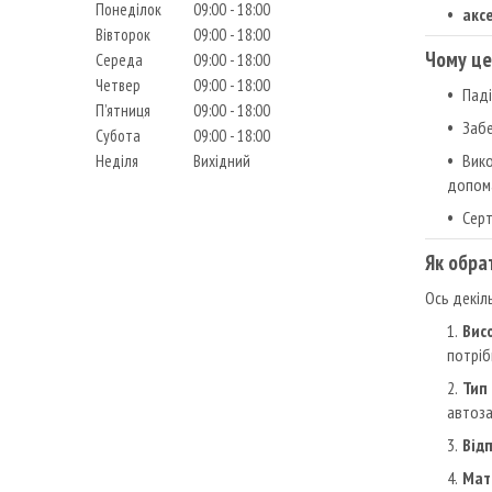
Понеділок
09:00
18:00
акс
Вівторок
09:00
18:00
Чому це
Середа
09:00
18:00
Четвер
09:00
18:00
Паді
Пʼятниця
09:00
18:00
Забе
Субота
09:00
18:00
Вико
Неділя
Вихідний
допома
Серт
Як обра
Ось декіль
Вис
потріб
Тип
автоза
Від
Мат