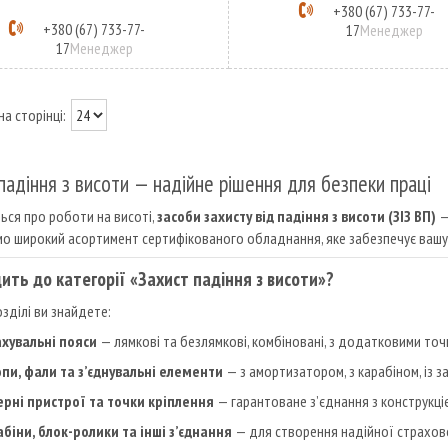
+380 (67) 733-77-
+380 (67) 733-77-
17
Менеджер
17
Менеджер
падіння з висоти — надійне рішення для безпеки праці
ься про роботи на висоті,
засоби захисту від падіння з висоти (ЗІЗ ВП)
—
о широкий асортимент сертифікованого обладнання, яке забезпечує вашу 
ить до категорії «Захист падіння з висоти»?
озділі ви знайдете:
ахувальні пояси
— лямкові та безлямкові, комбіновані, з додатковими точ
опи, фали та з’єднувальні елементи
— з амортизатором, з карабіном, із з
ерні пристрої та точки кріплення
— гарантоване з’єднання з конструкц
біни, блок-ролики та інші з’єднання
— для створення надійної страхов