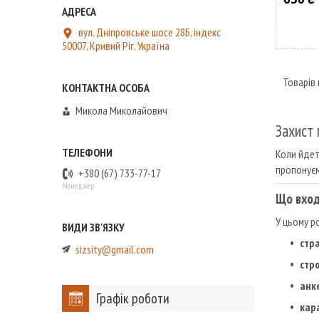
вул. Дніпровське шосе 28Б, індекс
50007, Кривий Ріг, Україна
Микола Миколайович
Захист 
Коли йдет
пропонуєм
+380 (67) 733-77-17
Менеджер
Що вход
У цьому р
стр
sizsity@gmail.com
стр
анк
Графік роботи
кара