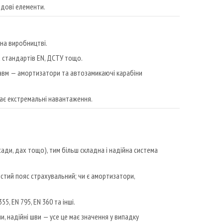
лядові елементи.
 на виробництві.
а стандартів EN, ДСТУ тощо.
травм — амортизатори та автозамикаючі карабіни
ає екстремальні навантаження.
ади, дах тощо), тим більш складна і надійна система
стий пояс страхувальний; чи є амортизатори,
5, EN 795, EN 360 та інші.
ни, надійні шви — усе це має значення у випадку