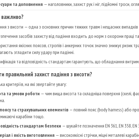
есуари та доповнення
— наголовники, захист рук і ніг, підйомні троси, ог
 важливо?
ння з висоти — одна з основних причин тяжких травм і нещасних випадків
зпечення засобів захисту від падіння входить до норм з охорони праці т
ристання якісних поясов, стропів і анкерних точок значно знижує ризик 
гають згладити силу удару при падінні.
ифікація та відповідність стандартам гарантують, що обладнання витрим
ти правильний захист падіння з висоти?
ка критеріїв, на які звертайте увагу:
ота та умови роботи
— чим вища висота та складніша поверхня (скелі, фас
на.
 поясу та страхувальних елементів
— повний пояс (body harness) або про
микаючі карабіни тощо.
повідність стандартам безпеки
— шукайте позначення EN 361, EN 358, EN 35
еріал і якість виготовлення
— високоякісні стрічки, міцні металеві карабі