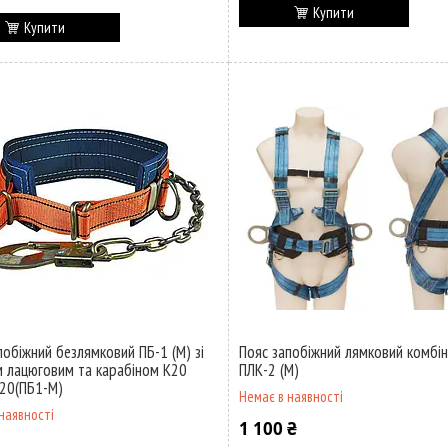
Купити
Купити
побіжний безлямковий ПБ-1 (М) зі
Пояс запобіжний лямковий комбі
 лацюговим та карабіном К20
ПЛК-2 (М)
20(ПБ1-М)
Немає в наявності
наявності
1 100 ₴