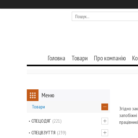
Головна
Товари
Про компанію
Ко
Товари
Згідно за
запобіжні
СПЕЦОДЯГ
221
працівникі
СПЕЦВЗУТТЯ
239