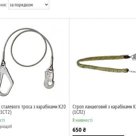
з сталевого троса з карабінами К20
Строп ланцюговий з карабінами 
(1СТ2)
(1СЛ2)
сті
В наявності
 роздріб
650 ₴