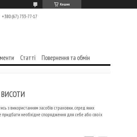
Кошик
+380 (67) 733-77-17
ументи
Статті
Повернення та обмін
З ВИСОТИ
тись з використанням засобів страховки, серед яких
ете придбати необхідне спорядження для себе або своїх