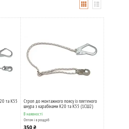
К20 та К55
Строп до монтажного поясу із плетеного
шнура з карабінами К20 та К55 (1СШ2)
В наявності
Оптом і в роздріб
350 ₴