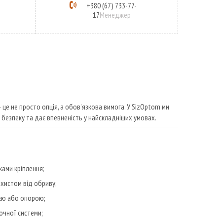
+380 (67) 733-77-
17
Менеджер
 це не просто опція, а обов’язкова вимога. У SizOptom ми
безпеку та дає впевненість у найскладніших умовах.
ками кріплення;
ахистом від обриву;
ією або опорою;
очної системи;