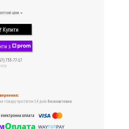
оптові ціни
Купити
ити з
67) 733-77-17
джер
я товару протягом 14 днів
безкоштовно