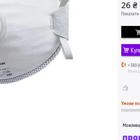
26 ₴
Показати 
Куп
+380 (
Мене
поверненн