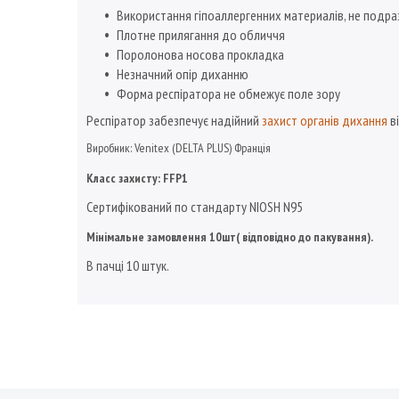
Використання гіпоаллергенних материалів, не подр
Плотне прилягання до обличчя
Поролонова носова прокладка
Незначний опір диханню
Форма респіратора не обмежує поле зору
Респіратор забезпечує надійний
захист органів дихання
ві
Виробник: Venitex (DELTA PLUS) Франція
Класс захисту: FFP1
Сертифікований по стандарту NIOSH N95
Мінімальне замовлення 10шт( відповідно до пакування).
В пачці 10 штук.