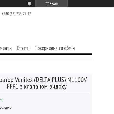
Кошик
+380 (67) 733-77-17
ументи
Статті
Повернення та обмін
ратор Venitex (DELTA PLUS) М1100V
FFP1 з клапаном видоху
ті
 роздріб