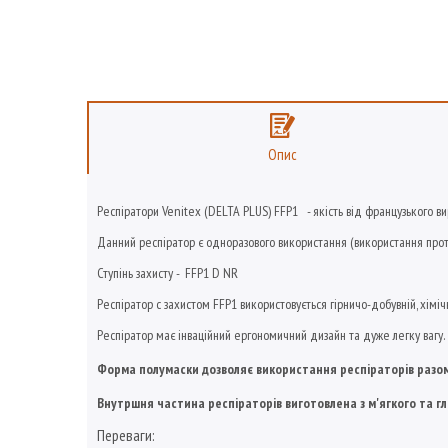
Опис
Респіратори Venitex (DELTA PLUS) FFP1 - якість від французького в
Данний респіратор є одноразового використання (використання протя
Ступінь захисту - FFP1 D NR
Респіратор с захистом FFP1 використовується гірничо-добувній, хімічн
Респіратор має інваційний ергономичний дизайн та дуже легку вагу.
Форма полумаски дозволяє використання респіраторів разом
Внутршня частина респіраторів виготовлена з м'ягкого та г
Переваги: