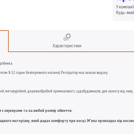
У компані
будь-який
Характеристики
иробника.
гом 8-12 годин безперевного носіння). Респіратор має клапан видоху.
ій, металургійній, деревообробній промисловості, судобудівництві, для захисту від пилу, 
 з окулярами та на любий розмір обличчя.
ладкого матеріалу, який додає комфорту при носці. М'яка прокладка під нос