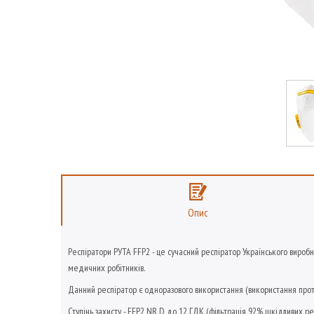
Опис
Респіратори РУТА FFP2 - це сучасний респіратор Українського виробн
медичних робітників.
Данний респіратор є одноразового використання (використання протя
Ступінь захисту - FFP2 NR D до 12 ГДК (фільтрація 92% шкідливих ре