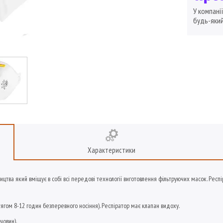
У компані
будь-який
Характеристики
ицтва який вміщує в собі всі передові технології виготовлення фільтруючих масок.
Респі
гом 8-12 годин безперевного носіння). Респіратор має клапан видоху.
човин).