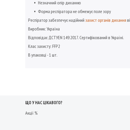
Незначний опір диханню
Форма респіратора не обмежує поле зору
Респіратор забезпечує надійний
захист органів дихання
ві
Виробник: Україна
Відповідає ДСТУEN 149:2017. Сертифікований в Україні.
Клас захисту: FFP2
В упаковці - 1 шт.
ЩО У НАС ЦІКАВОГО?
Акції %