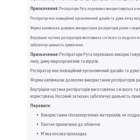
Призначення:
Респіратори Рута переважно використовується в меди
Респіратор має іноваційний ергономичний дизайн та дуже легку вагу
Форма напівмаски дозволяє використання респіраторів разом з окуля
Внутрішня частина респіраторів виготовлена з м'якого та гладкого 
забезпечує щильність прилягання.
Призначення:
Респіратори Рута переважно використовуєть
пилу, диму мікроорганізмів та вірусів.
Респіратор має іноваційний ергономичний дизайн та дуже 
Форма напівмаски дозволяє використання респіраторів ра
Внутрішня частина респіраторів виготовлена з м'якого та
користувача. Носовий затискач забезпечує щильність прил
Переваги:
Використання гіпоаллергенних материалів, не подр
Плотне прилягання до обличчя
М'яка носова прокладка