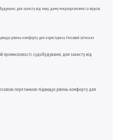
дуванні, для захисту від пилу, диму мікроорганізмів та вірусів.
двищує рівень комфорту для користувача. Носовий затискач
ій промисловості, судобудуванні, для захисту від
д носовою перетинкою підвищує рівень комфорту для