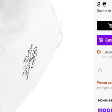
8 ₴
Показати 
Куп
+380 (
Мене
поверненн