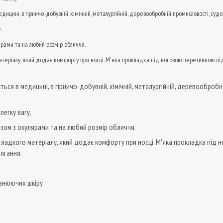
цині, в гірничо-добувній, хімічній, металургійній, деревообробній промисловості, судобу
.
рами та на любий розмір обличчя.
матеріалу, який додає комфорту при носці. М'яка прокладка під носовою перетинкою пі
ся в медицині, в гірничо-добувній, хімічній, металургійній, деревообробн
легку вагу.
зом з окулярами та на любий розмір обличчя.
 гладкого матеріалу, який додає комфорту при носці. М'яка прокладка пі
ягання.
азнюючих шкіру