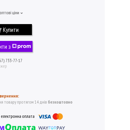
оптові ціни
Купити
ити з
67) 733-77-17
джер
я товару протягом 14 днів
безкоштовно