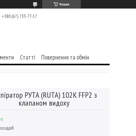
Кошик
+380 (67) 733-77-17
ументи
Статті
Повернення та обмін
спіратор РУТА (RUTA) 102K FFP2 з
клапаном видоху
ті
 роздріб