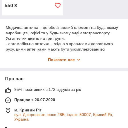
550
₴
Медична аптечка – це обов'язковий елемент на будь-якому
виробництві, офісі та у будь-якому виді автотранспорту.
Усі аптечки ділять на три групи:
- автомобільна аптечка – згідно з правилами дорожнього
руху, цими аптечками мають бути укомплектовані всі
транспортні засоби;
Показати все
- виробнича аптечка – цими аптечками комплектуються
виробничі ділянки різних виробництв у разі виробничого
травматизму чи погіршення самопочуття співробітників;
Про нас
- аптечка першої допомоги – найпоширеніший вид аптечок,
які можна використовувати у будь-яких сферах, зокрема й у
домашніх умовах.
95% позитивних з 172 відгуків за рік
Чим укомплектована аптечка? Залежно від призначення
Працює з 26.07.2020
аптечки можуть мати різну комплектацію. Клієнти можуть
купити аптечку, виготовлену на індивідуальне замовлення.
м. Кривий Ріг
Також на комплектацію аптечок впливає, за яким
вул. Дніпровське шосе 28Б, індекс 50007, Кривий Ріг,
нормативним документом вони виготовлені. Аптечки можуть
Україна
бути виготовлені за ДСТУ 3961-2000 або ТУУ 21.2-31735298-