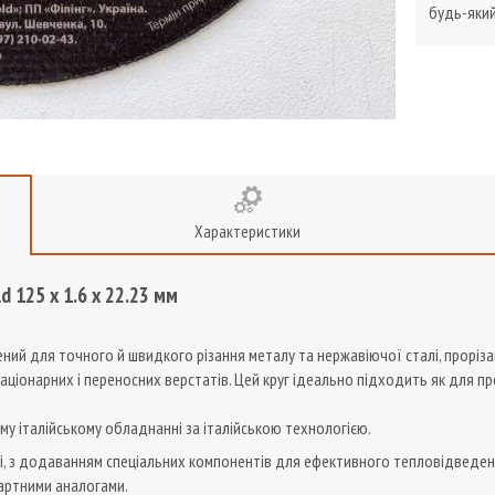
будь-який
Характеристики
d 125 x 1.6 x 22.23 мм
ений для точного й швидкого різання металу та нержавіючої сталі, проріза
аціонарних і переносних верстатів. Цей круг ідеально підходить як для п
ому італійському обладнанні за італійською технологією.
, з додаванням спеціальних компонентів для ефективного тепловідведення
дартними аналогами.