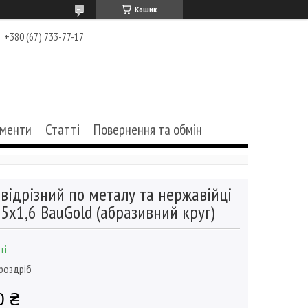
Кошик
+380 (67) 733-77-17
ументи
Статті
Повернення та обмін
 відрізний по металу та нержавійці
5х1,6 BauGold (абразивний круг)
ті
 роздріб
0 ₴