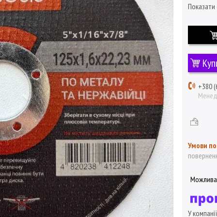
Показати 
Куп
+380 (
Мене
поверненн
У компані