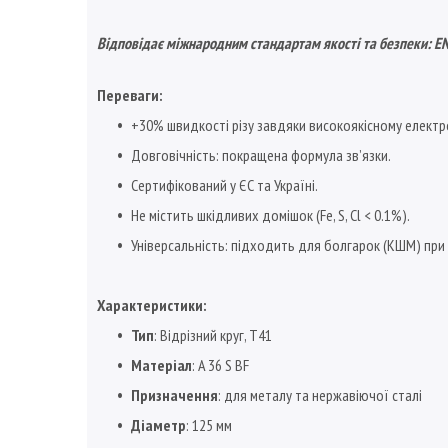
Відповідає міжнародним стандартам якості та безпеки:
EN
Переваги:
+30% швидкості різу завдяки високоякісному електр
Довговічність: покращена формула зв’язки.
Сертифікований у ЄС та Україні.
Не містить шкідливих домішок (Fe, S, Cl < 0.1%).
Універсальність: підходить для болгарок (КШМ) при р
Характеристики:
Тип
: Відрізний круг, T41
Матеріал
: A 36 S BF
Призначення
: для металу та нержавіючої сталі
Діаметр
: 125 мм