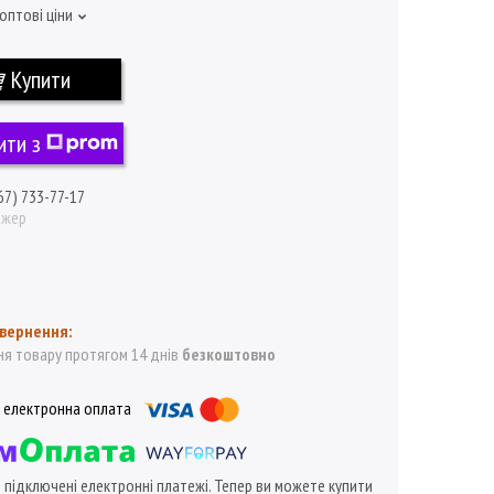
оптові ціни
Купити
ити з
67) 733-77-17
джер
я товару протягом 14 днів
безкоштовно
ї підключені електронні платежі. Тепер ви можете купити