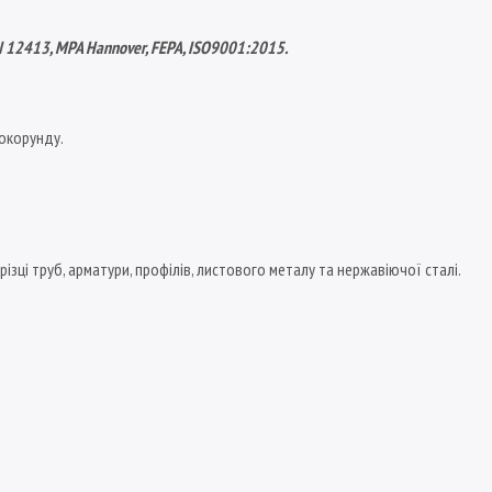
 12413, MPA Hannover, FEPA, ISO9001:2015
.
окорунду.
ізці труб, арматури, профілів, листового металу та нержавіючої сталі.