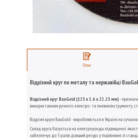
Опис
Відрізний круг по металу та нержавійці BauGol
Відрізний кру
г
BauGold
(125 x 1.6 x 22.23 мм)
- признач
використанням ручного електро- та пневмоінструменту, ст
Відрізні круги BauGold
- виробляються в Україні на сучасн
Склад круга базується на електроуонды підвищеної якості
забезпечує до 5 разів довший ресурс у порівнянні зі стан