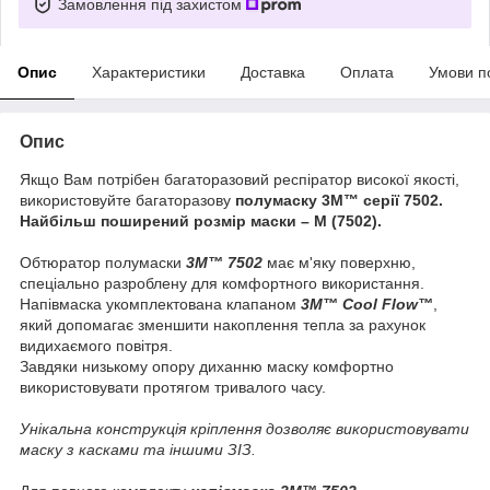
Замовлення під захистом
Опис
Характеристики
Доставка
Оплата
Умови п
Опис
Якщо Вам потрібен багаторазовий респіратор високої якості,
використовуйте багаторазову
полумаску 3M™ серії 7502.
Найбільш поширений розмір маски – М (7502).
Обтюратор полумаски
3M™ 7502
має м'яку поверхню,
спеціально разроблену для комфортного використання.
Напівмаска укомплектована клапаном
3M™ Cool Flow™
,
який допомагає зменшити накоплення тепла за рахунок
видихаємого повітря.
Завдяки низькому опору диханню маску комфортно
використовувати протягом тривалого часу.
Унікальна конструкція кріплення дозволяє використовувати
маску з касками та іншими ЗІЗ.