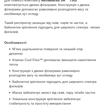
Для повного комплекту
напівмаска
3M™ 7502
комплектується двома фільтрами. Конструкція з двома
фільтрами допомогає равномірно розподілити вагу та
необмежує кут огляду.
Такий респіратор захищає від газів, парів та часток, а
байонетне кріплення підходить для широкого спектра легких
фильтрів.
Особливості:
М'яка ущильнююча поверхня та низький опір
диханню
Клапан Cool Flow™ допомагає зменшити накоплення
тепла
Конструкція з двомя фільтрами равномірно
розподіляє вагу та необмежує кут огляду
Байонетне кріплення підходить для широкого спектра
фильтрів
Маска забезпечує захист від газів, пару та\або часток.
Унікальна конструкція кріплення забезпечує
стабильность та простоту використання