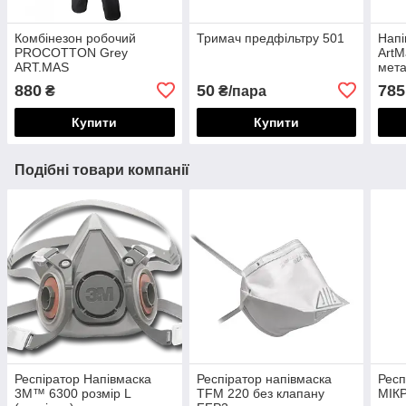
Комбінезон робочий
Тримач предфільтру 501
Напі
PROCOTTON Grey
ArtM
ART.MAS
мета
880
50
785
₴
₴/пара
Купити
Купити
Подібні товари компанії
Респіратор Напівмаска
Респіратор напівмаска
Респ
3М™ 6300 розмір L
TFM 220 без клапану
МІК