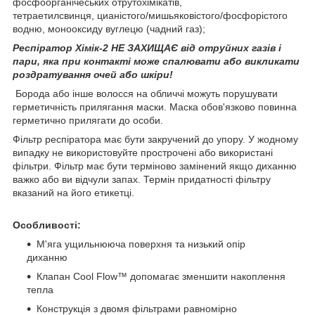
фосфоорганічеських отрутохімікатів,
тетраетилсвинця, цианістого/мишьяковістого/фосфорістого
водню, монооксиду вуглецю (чадний газ);
Респіратор Хімік-2 НЕ ЗАХИЩАЄ від отруйних газів і
пари, яка при контакті може спалювати або викликати
роздратування очей або шкіри!
Борода або інше волосся на обличчі можуть порушувати
герметичність прилягання маски. Маска обов'язково повинна
герметично прилягати до особи.
Фільтр респіратора має бути закручений до упору. У жодному
випадку не використовуйте прострочені або використані
фільтри. Фільтр має бути терміново замінений якщо диханню
важко або ви відчули запах. Термін придатності фільтру
вказаний на його етикетці.
Особливості:
М'яга ущильнююча поверхня та низький опір
диханню
Клапан Cool Flow™ допомагає зменшити накоплення
тепла
Конструкція з двомя фільтрами равномірно