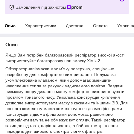
Замовлення під захистом
Опис
Характеристики
Доставка
Оплата
Умови п
Опис
Якщо Вам потрібен багаторазовий респіратор високої якості,
використовуйте багаторазову напівмаску Хімік-2.
Обтюраторнапівмаски має м'яку поверхню, спеціально
разроблену для комфортного використання. Полумаска
укомплектована клапаном, який допомагає зменшити
накоплення тепла за рахунок видихаємого повітря. Завдяки
низькому опору диханню маску комфортно використовувати
протягом тривалого часу. Унікальна конструкція кріплення
дозволяє використовувати маску з касками та іншими ЗІЗ. Для
повного комплекту маска комплектується двома фільтрами.
Конструкція з двома фільтрами допомогає равномірно
розподілити вагу та не обмежує кут огляду. Такий респіратор
захищає від газів, парів та часток, а байонетне кріплення
підходить для широкого спектра легких фильтрів.