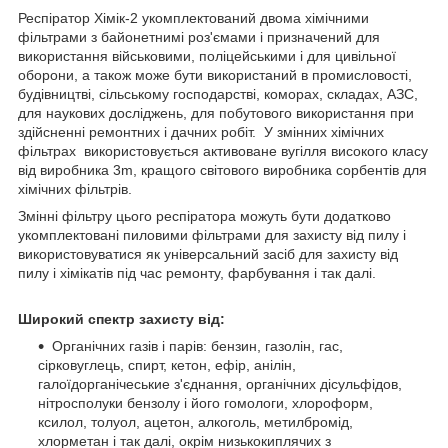
Респіратор Хімік-2 укомплектований двома хімічними
фільтрами з байонетнимі роз'ємами і призначений для
використання військовими, поліцейськими і для цивільної
оборони, а також може бути використаний в промисловості,
будівництві, сільському господарстві, коморах, складах, АЗС,
для наукових досліджень, для побутового використання при
здійсненні ремонтних і дачних робіт. У змінних хімічних
фільтрах використовується активоване вугілля високого класу
від виробника 3m, кращого світового виробника сорбентів для
хімічних фільтрів.
Змінні фільтру цього респіратора можуть бути додатково
укомплектовані пиловими фільтрами для захисту від пилу і
використовуватися як універсальний засіб для захисту від
пилу і хімікатів під час ремонту, фарбування і так далі.
Широкий спектр захисту від:
Органічних газів і парів: бензин, газолін, гас,
сірковуглець, спирт, кетон, ефір, анілін,
галоїдорганічеськие з'єднання, органічних дісульфідов,
нітросполуки бензолу і його гомологи, хлороформ,
ксилол, толуол, ацетон, алкоголь, метилбромід,
хлорметан і так далі, окрім низькокиплячих з