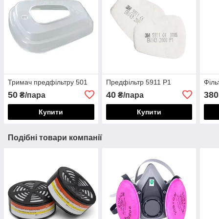
Тримач предфільтру 501
Предфільтр 5911 Р1
Філь
50
40
380
₴/пара
₴/пара
Купити
Купити
Подібні товари компанії