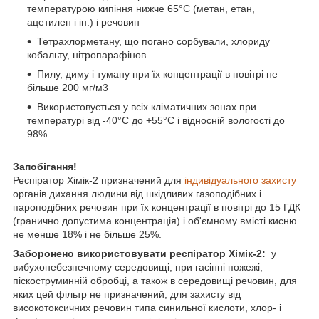
температурою кипіння нижче 65°С (метан, етан,
ацетилен і ін.) і речовин
Тетрахлорметану, що погано сорбували, хлориду
кобальту, нітропарафінов
Пилу, диму і туману при їх концентрації в повітрі не
більше 200 мг/м3
Використовується у всіх кліматичних зонах при
температурі від -40°С до +55°С і відносній вологості до
98%
Запобігання!
Респіратор Хімік-2 призначений для
індивідуального захисту
органів дихання людини від шкідливих газоподібних і
пароподібних речовин при їх концентрації в повітрі до 15 ГДК
(гранично допустима концентрація) і об'ємному вмісті кисню
не менше 18% і не більше 25%.
Заборонено використовувати респіратор Хімік-2:
у
вибухонебезпечному середовищі, при гасінні пожежі,
піскоструминній обробці, а також в середовищі речовин, для
яких цей фільтр не призначений; для захисту від
високотоксичних речовин типа синильної кислоти, хлор- і