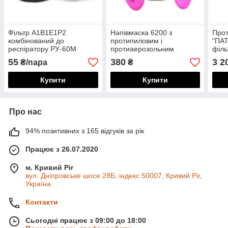
Фільтр А1В1Е1Р2
Напівмаска 6200 з
Прот
комбінований до
протипиловим і
"ПА
респіратору РУ-60М
протиаерозольним
філь
фільтром 6091
А2В
55
380
3 2
₴/пара
₴
Купити
Купити
Про нас
94% позитивних з 165 відгуків за рік
Працює з 26.07.2020
м. Кривий Ріг
вул. Дніпровське шосе 28Б, індекс 50007, Кривий Ріг,
Україна
Контакти
Сьогодні працює з 09:00 до 18:00