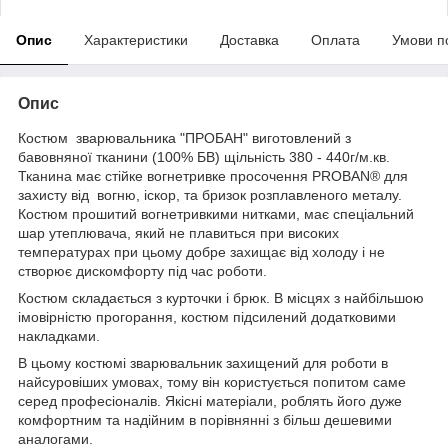
Опис
Характеристики
Доставка
Оплата
Умови п
Опис
Костюм зварювальника "ПРОБАН" виготовлений з
бавовняної тканини (100% БВ) щільність 380 - 440г/м.кв.
Тканина має стійке вогнетривке просочення PROBAN® для
захисту від вогню, іскор, та бризок розплавленого металу.
Костюм прошитий вогнетривкими нитками, має спеціальний
шар утеплювача, який не плавиться при високих
температурах при цьому добре захищає від холоду і не
створює дискомфорту під час роботи.
Костюм складається з курточки і брюк. В місцях з найбільшою
імовірністю прогорання, костюм підсилений додатковими
накладками.
В цьому костюмі зварювальник захищений для роботи в
найсуровіших умовах, тому він користується попитом саме
серед професіоналів. Якісні матеріали, роблять його дуже
комфортним та надійним в порівнянні з більш дешевими
аналогами.