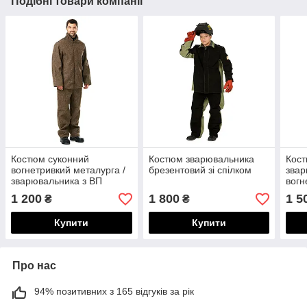
Подібні товари компанії
Костюм суконний
Костюм зварювальника
Кост
вогнетривкий металурга /
брезентовий зі спілком
зва
зварювальника з ВП
вогн
1 200
1 800
1 5
₴
₴
Купити
Купити
Про нас
94% позитивних з 165 відгуків за рік