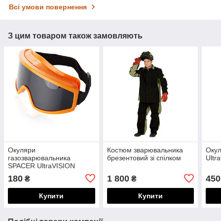
Всі умови повернення
З цим товаром також замовляють
Окуляри
Костюм зварювальника
Окул
газозварювальника
брезентовий зі спілком
Ultr
SPACER UltraVISION
180
1 800
450
₴
₴
Купити
Купити