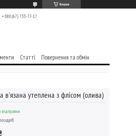
Кошик
+380 (67) 733-77-17
ументи
Статті
Повернення та обмін
 в'язана утеплена з флісом (олива)
 відправки
 роздріб
₴