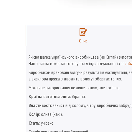
Опис
Якісна шапка українського виробництва (не Китай) виготов
Наша шапка може застосовується індивідуально і із
засоб
Виробником враховані відгуки результатів експлуатації, з
а акрилова пряжа відводить вологу і зберігає тепло.
Можливе використання не лише зимою, але і осінню.
Країна виготовлення:
Україна.
Властивості
: захист від холоду, вітру, виробничих забруд
Колір:
олива (хакі).
Стать:
унісекс
Термін придатності необмежений.