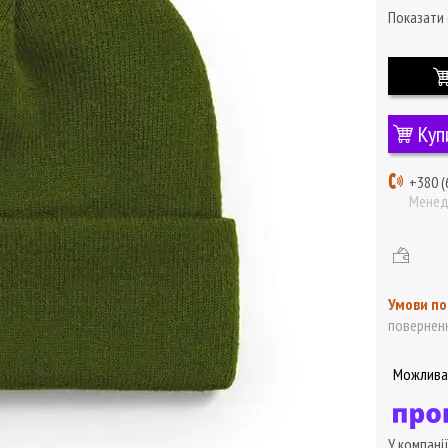
Показати 
Куп
+380 (
Мене
поверненн
У компані