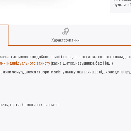
будь-який
Характеристики
лена з акрилової подвійної пряжі із спеціальною додатковою підкладкою з 
ами індивідуального захисту
(каска, щиток, навушники, баф і інш.)
авдяки чому удалося створити якісну шапку, яка захищає від холоду і вітр
нень, тертя і біологичніх чинників.