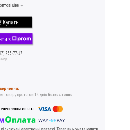
оптові ціни
Купити
ити з
67) 733-77-17
джер
я товару протягом 14 днів
безкоштовно
ї підключені електронні платежі. Тепер ви можете купити