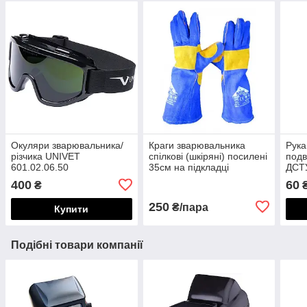
Окуляри зварювальника/
Краги зварювальника
Рука
різчика UNIVET
спілкові (шкіряні) посилені
подв
601.02.06.50
35см на підкладці
ДСТУ
400
60
₴
₴
250
₴/пара
Купити
Подібні товари компанії