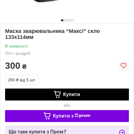
Маска зварювальника “Максі” скло
133x114мм
В наявності
Опт і роздріб
300
₴
280 ₴
від 5 шт.
Купити
або
Купити з
Що таке купити з Пром?