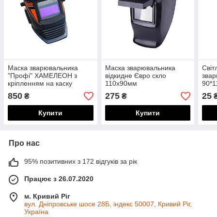
Маска зварювальника
Маска зварювальника
Світ
"Профі" ХАМЕЛЕОН з
відкидне Євро скло
звар
кріпленням на каску
110x90мм
90*1
850
275
25
₴
₴
Купити
Купити
Про нас
95% позитивних з 172 відгуків за рік
Працює з 26.07.2020
м. Кривий Ріг
вул. Дніпровське шосе 28Б, індекс 50007, Кривий Ріг,
Україна