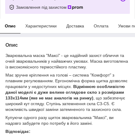
Замовлення під захистом
Опис
Характеристики
Доставка
Оплата
Умови п
Опис
Зварювальна маска "Максі" - це надійний захист обличчя та
очей зварювальників у найважчих умовах. Маска виготовлена ​​
із високоякісного термостійкого пластику.
Має зручне кріплення на голові – система "Комфорт" з
плавним регулюванням. Ергономічна форма щитка дозволяє
працювати у недоступних місцях.
Відмінною особливістю
даної моделі є дуже велике оглядове скло з розмірами
133x114мм (яке не має аналогів на ринку)
, що забезпечує
широкий кут огляду. Ступінь затемнення скла С3-С5. Є
можливість швидкої заміни затемненого та захисного скла.
Купуючи одного разу щиток зварювальника "Максі", ви
надовго забудете про потребу в його заміні.
Відповідає: