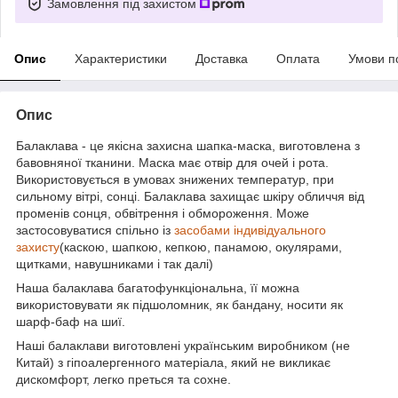
Замовлення під захистом
Опис
Характеристики
Доставка
Оплата
Умови п
Опис
Балаклава - це якісна захисна шапка-маска, виготовлена з
бавовняної тканини. Маска має отвір для очей і рота.
Використовується в умовах знижених температур, при
сильному вітрі, сонці. Балаклава захищає шкіру обличчя від
променів сонця, обвітрення і обмороження. Може
застосовуватися спільно із
засобами індивідуального
захисту
(каскою, шапкою, кепкою, панамою, окулярами,
щитками, навушниками і так далі)
Наша балаклава багатофункціональна, її можна
використовувати як підшоломник, як бандану, носити як
шарф-баф на шиї.
Наші балаклави виготовлені українським виробником (не
Китай) з гіпоалергенного матеріала, який не викликає
дискомфорт, легко преться та сохне.