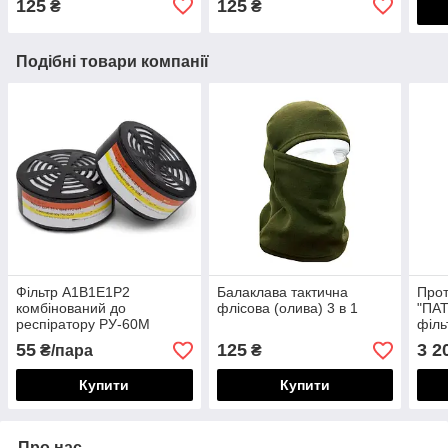
125
125
₴
₴
Подібні товари компанії
Фільтр А1В1Е1Р2
Балаклава тактична
Прот
комбінований до
флісова (олива) 3 в 1
"ПА
респіратору РУ-60М
філь
А2В
55
125
3 2
₴/пара
₴
Купити
Купити
Про нас