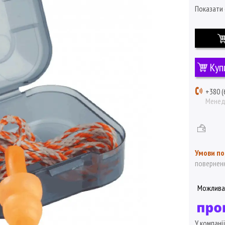
Показати 
Куп
+380 (
Мене
поверненн
У компані