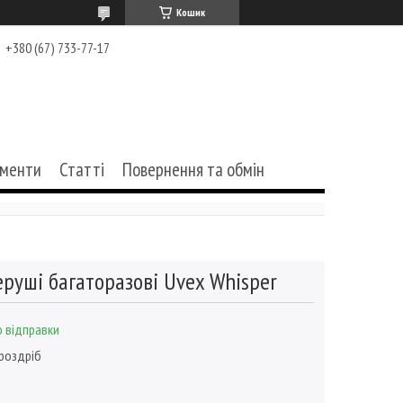
Кошик
+380 (67) 733-77-17
ументи
Статті
Повернення та обмін
еруші багаторазові Uvex Whisper
 відправки
 роздріб