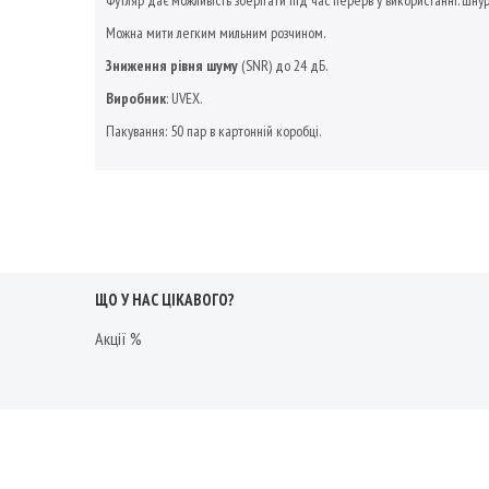
Футляр дає можливість зберігати під час перерв у використанні. Шнуро
Можна мити легким мильним розчином.
Зниження рівня шуму
(SNR) до 24 дБ.
Виробник
: UVEX.
Пакування: 50 пар в картонній коробці.
ЩО У НАС ЦІКАВОГО?
Акції %