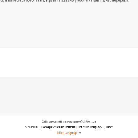
к із поліестеру оберігає від втрати та дає змогу носити на шиї під час переривів.
Сайт створений на маркетплейсі
Prom.ua
SIZOPTOM |
Поскаржитися на контент
|
Політика конфіденційності
Select Language
▼