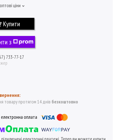
оптові ціни
Купити
ити з
67) 733-77-17
джер
я товару протягом 14 днів
безкоштовно
ї підключені електронні платежі. Тепер ви можете купити