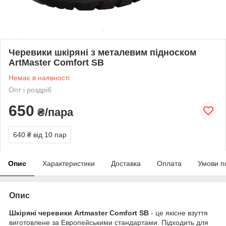
Черевики шкіряні з металевим підноском
ArtMaster Comfort SB
Немає в наявності
Опт і роздріб
650
₴/пара
640 ₴
від 10 пар
Опис
Характеристики
Доставка
Оплата
Умови п
Опис
Шкіряні черевики Artmaster Comfort SB
- це якісне взуття
виготовлене за Европейськими стандартами. Підходить для