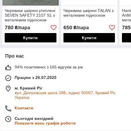
Черевики шкіряні утеплені
Черевики шкіряні TALAN з
Напі
SEVEN SAFETY 2107 S1 з
металевим підноском
ArtM
металевим підноском
мета
780
650
785
₴/пара
₴/пара
Купити
Купити
Про нас
94% позитивних з 165 відгуків за рік
Працює з 26.07.2020
м. Кривий Ріг
вул. Дніпровське шосе 28Б, індекс 50007, Кривий Ріг,
Україна
Контакти
Сьогодні вихідний
Показати весь графік роботи