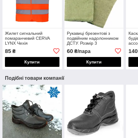
Жилет сигнальний
Рукавиці брезентові з
Каск
помаранчевий CERVA
подвійним надолонником
буді
LYNX Чехія
ДСТУ. Розмір 3
ассо
85
60
140
₴
₴/пара
Купити
Купити
Подібні товари компанії