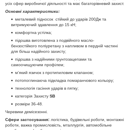
усіх сфер виробничої діяльності та має багаторівневий захист.
Основні характеристики:
металевий підносок стійкий до ударів 200Дж та
витримуючий здавлення до 15 кН;
комфортна устілка;
підошва виготовлена з подвійного масло-
бензостійкого поліуретану з напливом в пердній частині
для більш надійного захисту;
підошва з надійними грунтозацепами та
самоочищуючим профілем;
м'який язичок з протипиловим клапаном;
потопоглинаюча підкладка помаранчового кольору;
технологія гасіння ударів в пятку;
категорія Захисту
SВ
розміри 36-48.
Черевики демісезонні.
Сфери застосування:
логістика, будівельні роботи, монтажні
роботи, важка промисловість, мталлургія, автомобільне